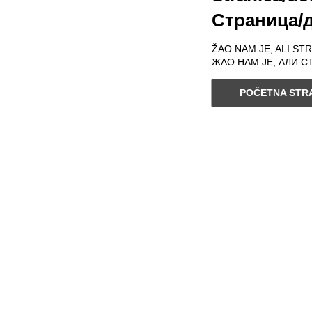
Страница/д
ŽAO NAM JE, ALI ST
ЖАО НАМ ЈЕ, АЛИ С
POČETNA STRA