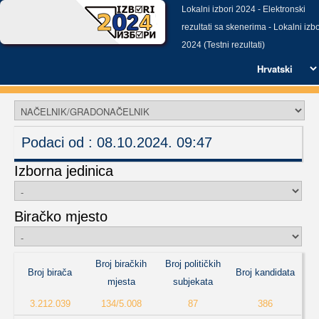
Lokalni izbori 2024 - Elektronski
2
4
rezultati sa skenerima - Lokalni izbo
2024 (Testni rezultati)
Podaci od :
08.10.2024. 09:47
Izborna jedinica
Biračko mjesto
Broj biračkih
Broj političkih
Broj birača
Broj kandidata
mjesta
subjekata
3.212.039
134/5.008
87
386