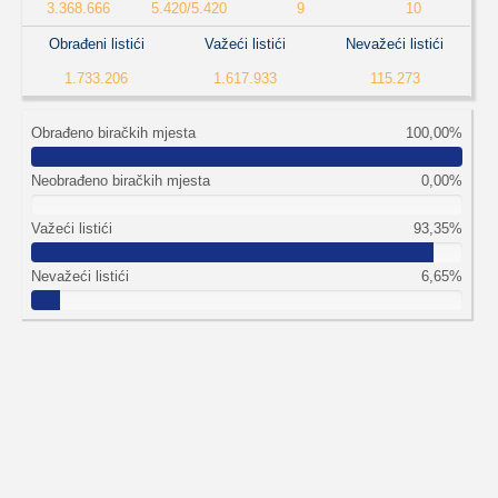
3.368.666
5.420/5.420
9
10
Obrađeni listići
Važeći listići
Nevažeći listići
1.733.206
1.617.933
115.273
Obrađeno biračkih mjesta
100,00%
Neobrađeno biračkih mjesta
0,00%
Važeći listići
93,35%
Nevažeći listići
6,65%