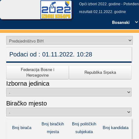
Opći izbori 2022. godine - Potvrđen
rezultati 02.11.2022. godine
Podaci od :
01.11.2022. 10:28
Federacija Bosne i
Republika Srpska
Hercegovine
Izborna jedinica
Biračko mjesto
Broj biračkih
Broj političkih
Broj birača
Broj kandidata
mjesta
subjekata