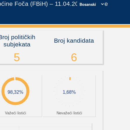
Općine Foča (FBiH) – 11.04.2021. godine
Broj političkih
Broj kandidata
subjekata
5
6
98,32%
1,68%
Važeći listići
Nevažeći listići