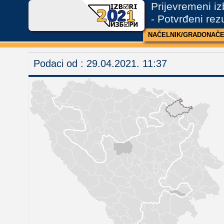
Prijevremeni i
2
1
- Potvrđeni rezu
NAČELNIK/GRADONAČE
Podaci od :
29.04.2021. 11:37