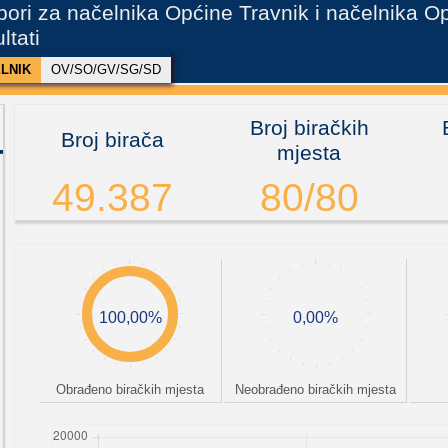
zbori za načelnika Općine Travnik i načelnika 
ltati
LNIK
OV/SO/GV/SG/SD
Broj biračkih
Broj birača
mjesta
49.387
80/80
100,00%
0,00%
Obrađeno biračkih mjesta
Neobrađeno biračkih mjesta