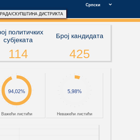
РАДА/СКУПШТИНА ДИСТРИКТА
ој политичких
Број кандидата
субјеката
114
425
94,02%
5,98%
Bажећи листићи
Неважећи листићи