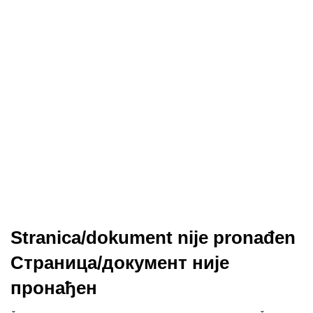
Stranica/dokument nije pronađen
Страница/документ није
пронађен