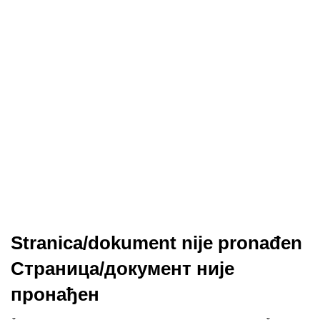
Stranica/dokument nije pronađen
Страница/документ није
пронађен