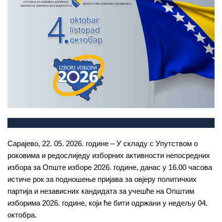
Сарајево, 22. 05. 2026. године – У складу с Упутством о
роковима и редослиједу изборних активности непосредних
избора за Опште изборе 2026. године, данас у 16.00 часова
истиче рок за подношење пријава за овјеру политичких
партија и независних кандидата за учешће на Општим
изборима 2026. године, који ће бити одржани у недељу 04.
октобра.