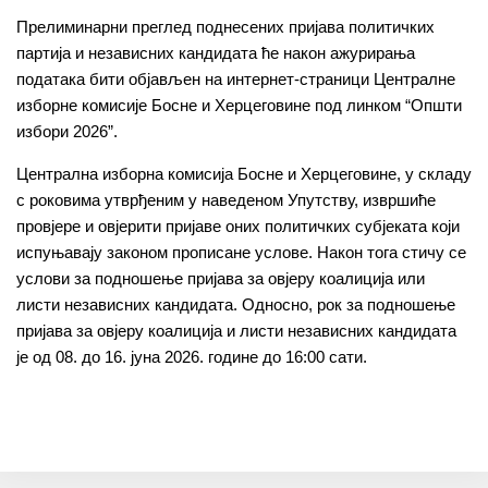
Прелиминарни преглед поднесених пријава политичких
партија и независних кандидата ће након ажурирања
података бити објављен на интернет-страници Централне
изборне комисије Босне и Херцеговине под линком “Општи
избори 2026”.
Централна изборна комисија Босне и Херцеговине, у складу
с роковима утврђеним у наведеном Упутству, извршиће
провјере и овјерити пријаве оних политичких субјеката који
испуњавају законом прописане услове. Након тога стичу се
услови за подношење пријава за овјеру коалиција или
листи независних кандидата. Односно, рок за подношење
пријава за овјеру коалиција и листи независних кандидата
је од 08. до 16. јуна 2026. године до 16:00 сати.