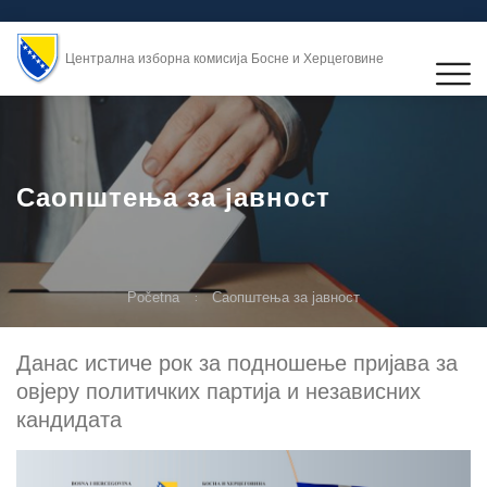
Централна изборна комисија Босне и Херцеговине
Саопштења за јавност
Početna
Саопштења за јавност
Данас истиче рок за подношење пријава за
овјеру политичких партија и независних
кандидата