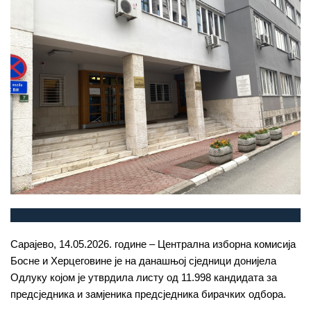
Сарајево, 14.05.2026. године – Централна изборна комисија
Босне и Херцеговине је на данашњој сједници донијела
Одлуку којом је утврдила листу од 11.998 кандидата за
предсједника и замјеника предсједника бирачких одбора.