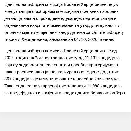
Централна изборна комисија Босне и Херцеговине ће уз
консултације с изборним комисијама основних изборних
јединица након спроведене едукације, сертификације и
оцјењивања извршити именовање те утврдити дужност и
бирачко мјесто успјешним кандидатима за Опште изборе у
Босни и Херцеговини, заказане за 04. 10. 2026. године.
Централна изборна комисија Босне и Херцеговине је од
2024. године већ успоставила листу од 11.131 кандидата
који су задовољили све опште и посебне критеријуме, а
након расписивања јавног конкурса ове године додатних
867 кандидата је испунило опште и посебне критеријуме.
Тако, сада се на утврђеној листи налази 11.998 кандидата
за предсједника и замјеника предсједника бирачких одбора.