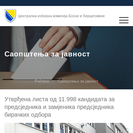
Централна изборна комисија Босне и Херцеговине
Саопштења за јавност
Početna
Саопштења за јавност
Утврђена листа од 11.998 кандидата за
предсједника и замјеника предсједника
бирачких одбора