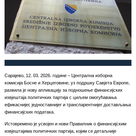
Сарајево, 12. 03. 2026. године – Централна изборна
комисија Босне и Херцеговине, уз подршку Савјета Европе,
развила је нову апликацију за подношење финансијских
извјештаја политичких партија с циљем омогућавања
ефикаснијег, једноставнијег и транспарентнијег достављања
финансијских података.
Истовремено је усвојен и нови Правилник о финансијским
извјештајима политичких партија, којим се детаљније