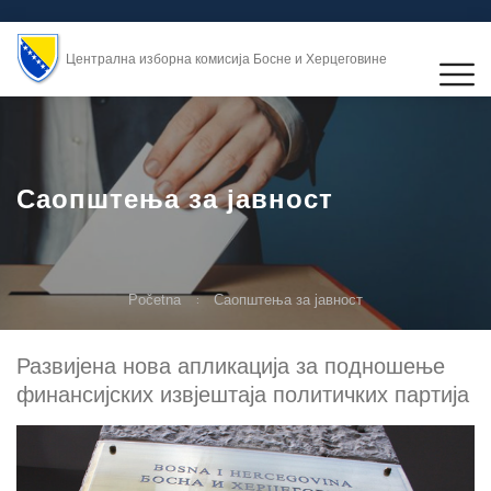
Централна изборна комисија Босне и Херцеговине
Саопштења за јавност
Početna
Саопштења за јавност
Развијена нова апликација за подношење
финансијских извјештаја политичких партија