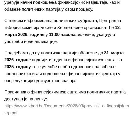
уређује начин подношења финансијских извјештаја, као и
обавезе политичких партија у овом процесу.
С циљем информисања политичких субјеката, Централна
изборна комисија Босне и Херцеговине организоват ће
13.
марта 2026. године
у
11:00 часова
онлине
едукацију о
употреби нове апликације.
Подсјећамо да су политичке партије обавезне до
31. марта
2026. године
поднијети годишњи финансијски извјештај за
2025. годину
те је учешће особа одговорних за вођење
пословних књига и подношење финансијских извјештаја у
овој едукацији од изузетног значаја.
Правилник о финансијским извјештајима политичких партија
доступан је на линку:
https://www.izbori.ba/Documents/2026/03/pravilnik_o_finansijskim_
srp.pdf