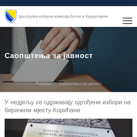
Централна изборна комисија Босне и Херцеговине
Саопштења за јавност
Početna
Саопштења за јавност
У недјељу се одржавају одгођени избори на
бирачком мјесту Корићани