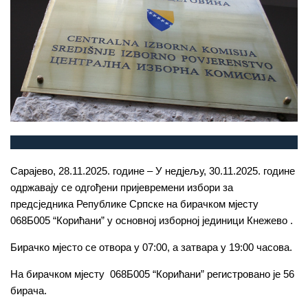
Сарајево, 28.11.2025. године – У недјељу, 30.11.2025. године
одржавају се одгођени пријевремени избори за
предсједника Републике Српске на бирачком мјесту
068Б005 “Корићани” у основној изборној јединици Кнежево .
Бирачко мјесто се отвора у 07:00, а затвара у 19:00 часова.
На бирачком мјесту 068Б005 “Корићани” регистровано је 56
бирача.