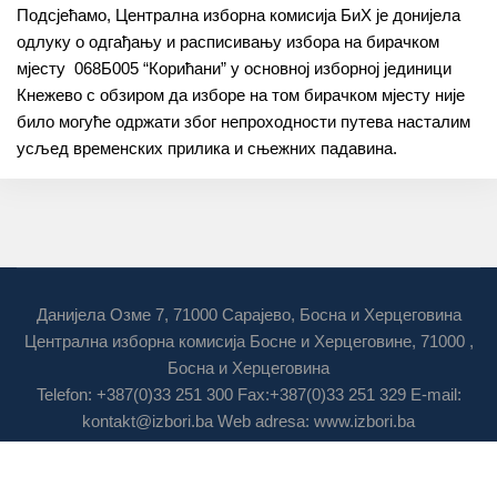
Подсјећамо, Централна изборна комисија БиХ је донијела
одлуку о одгађању и расписивању избора на бирачком
мјесту 068Б005 “Корићани” у основној изборној јединици
Кнежево с обзиром да изборе на том бирачком мјесту није
било могуће одржати због непроходности путева насталим
усљед временских прилика и сњежних падавина.
Данијела Озме 7, 71000 Сарајево, Босна и Херцеговина
Централна изборна комисија Босне и Херцеговине, 71000 ,
Босна и Херцеговина
Telefon: +387(0)33 251 300 Fax:+387(0)33 251 329 E-mail:
kontakt@izbori.ba
Web adresa: www.izbori.ba