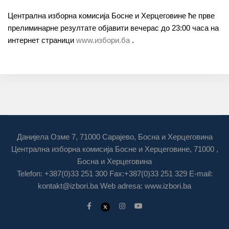
Централна изборна комисија Босне и Херцеговине ће прве
прелиминарне резултате објавити вечерас до 23:00 часа на
интернет страници
www.избори.ба
.
Данијела Озме 7, 71000 Сарајево, Босна и Херцеговина
Централна изборна комисија Босне и Херцеговине, 71000 ,
Босна и Херцеговина
Telefon: +387(0)33 251 300 Fax:+387(0)33 251 329 E-mail:
kontakt@izbori.ba
Web adresa: www.izbori.ba