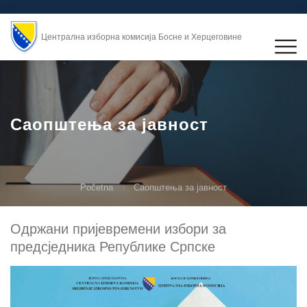
Централна изборна комисија Босне и Херцеговине
Саопштења за јавност
Početna
Саопштења за јавност
Одржани пријевремени избори за
предсједника Републике Српске