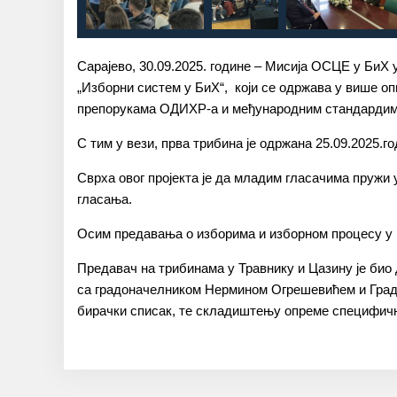
Сарајево, 30.09.2025. године – Мисија ОСЦЕ у БиХ
„Изборни систем у БиХ“, који се одржава у више оп
препорукама ОДИХР-а и међународним стандардима
С тим у вези, прва трибина је одржана 25.09.2025.
Сврха овог пројекта је да младим гласачима пружи 
гласања.
Осим предавања о изборима и изборном процесу у Б
Предавач на трибинама у Травнику и Цазину је био
са градоначелником Нермином Огрешевићем и Градс
бирачки списак, те складиштењу опреме специфични