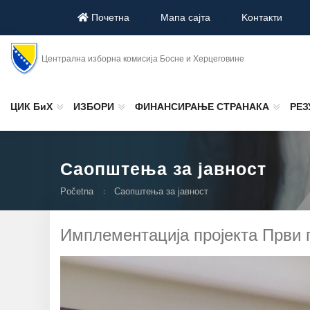
Почетна
Мапа сајта
Koнтакти
Централна изборна комисија Босне и Херцеговине
ЦИК БиХ
ИЗБОРИ
ФИНАНСИРАЊЕ СТРАНАКА
РЕЗ
Саопштења за јавност
Početna
Саопштења за јавност
Имплементација пројекта Први п