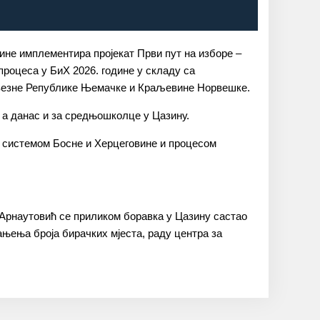
ине имплементира пројекат Први пут на изборе –
процеса у БиХ 2026. године у складу са
авезне Републике Њемачке и Краљевине Норвешке.
у а данас и за средњошколце у Цазину.
им системом Босне и Херцеговине и процесом
 Арнаутовић се приликом боравка у Цазину састао
њења броја бирачких мјеста, раду центра за