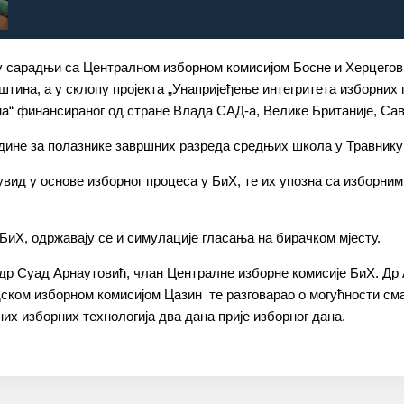
 у сарадњи са Централном изборном комисијом Босне и Херцегов
штина, а у склопу пројекта „Унапријеђење интегритета изборних 
“ финансираног од стране Влада САД-а, Велике Британије, С
године за полазнике завршних разреда средњих школа у Травник
увид у основе изборног процеса у БиХ, те их упозна са изборн
иХ, одржавају се и симулације гласања на бирачком мјесту.
 др Суад Арнаутовић, члан Централне изборне комисије БиХ. Др
ком изборном комисијом Цазин те разговарао о могућности сма
х изборних технологија два дана прије изборног дана.