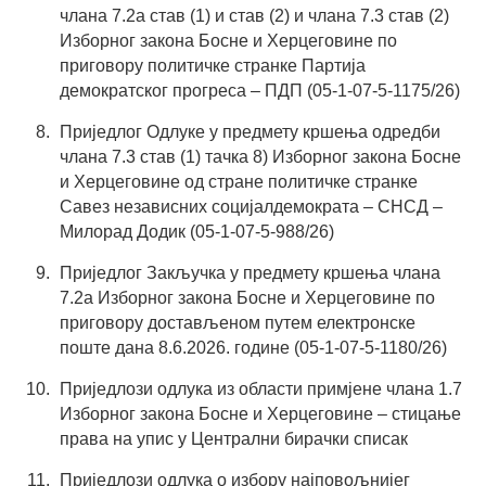
члана 7.2а став (1) и став (2) и члана 7.3 став (2)
Изборног закона Босне и Херцеговине по
приговору политичке странке Партија
демократског прогреса – ПДП (05-1-07-5-1175/26)
Приједлог Одлуке у предмету кршења одредби
члана 7.3 став (1) тачка 8) Изборног закона Босне
и Херцеговине од стране политичке странке
Савез независних социјалдемократа – СНСД –
Милорад Додик (05-1-07-5-988/26)
Приједлог Закључка у предмету кршења члана
7.2а Изборног закона Босне и Херцеговине по
приговору достављеном путем електронске
поште дана 8.6.2026. године (05-1-07-5-1180/26)
Приједлози одлука из области примјене члана 1.7
Изборног закона Босне и Херцеговине – стицање
права на упис у Централни бирачки списак
Приједлози одлука о избору најповољнијег