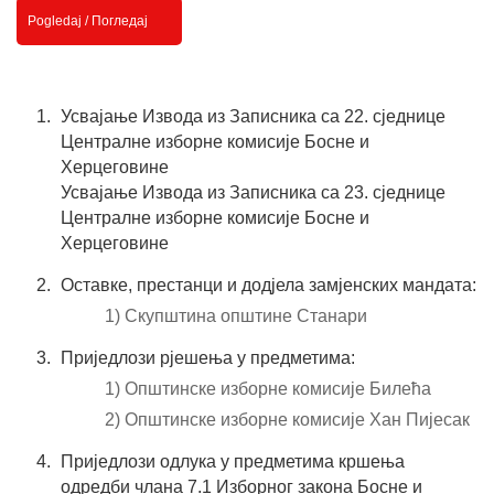
Pogledaj / Погледај
Усвајање Извода из Записника са 22. сједнице
Централне изборне комисије Босне и
Херцеговине
Усвајање Извода из Записника са 23. сједнице
Централне изборне комисије Босне и
Херцеговине
Оставке, престанци и додјела замјенских мандата:
1) Скупштина општине Станари
Приједлози рјешења у предметима:
1) Општинске изборне комисије Билећа
2) Општинске изборне комисије Хан Пијесак
Приједлози одлука у предметима кршења
одредби члана 7.1 Изборног закона Босне и