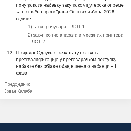
понуђача за набавку закупа компјутерске опреме
за потребе спровођења Општих избора 2026.
године:
1) закуп рачунара – ЛОТ 1
2) закуп копир апарата и мрежних принтера
– ЛОТ 2
Приједог Одлуке о резултату поступка
претквалификације у преговарачком поступку
набавке без објаве обавјешења о набавци – I
фаза
Предсједник
Јован Калаба