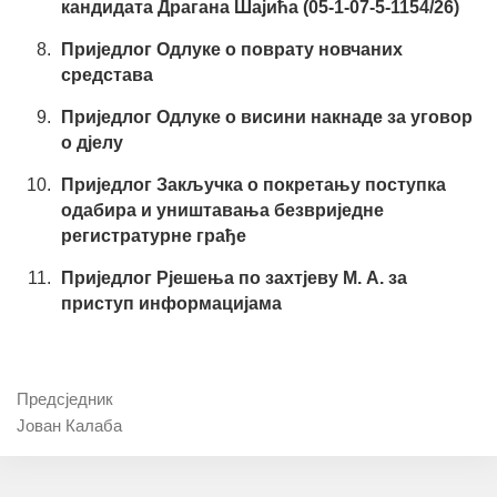
кандидата Драгана Шајића (05-1-07-5-1154/26)
Приједлог Одлуке о поврату новчаних
средстава
Приједлог Одлуке о висини накнаде за уговор
о дјелу
Приједлог Закључка о покретању поступка
одабира и уништавања безвриједне
регистратурне грађе
Приједлог Рјешења по захтјеву М. А. за
приступ информацијама
Предсједник
Јован Калаба