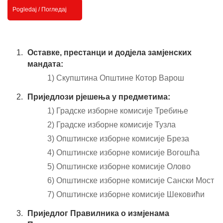
Pogledaj / Погледај
Оставке, престанци и додјела замјенских
мандата:
1) Скупштина Општине Котор Варош
Приједлози рјешења у предметима:
1) Градске изборне комисије Требиње
2) Градске изборне комисије Тузла
3) Општинске изборне комисије Бреза
4) Општинске изборне комисије Вогошћа
5) Општинске изборне комисије Олово
6) Општинске изборне комисије Сански Мост
7) Општинске изборне комисије Шековићи
Приједлог Правилника о измјенама