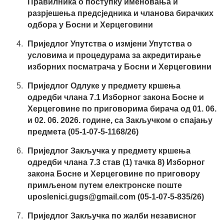
Правилника о поступку именовања и
разрјешења предсједника и чланова бирачких
одбора у Босни и Херцеговини
Приједлог Упутства о измјени Упутства о
условима и процедурама за акредитирање
изборних посматрача у Босни и Херцеговини
Приједлог Одлуке у предмету кршења
одредби члана 7.1 Изборног закона Босне и
Херцеговине по приговорима бирача од 01. 06.
и 02. 06. 2026. године, са Закључком о спајању
предмета (05-1-07-5-1168/26)
Приједлог Закључка у предмету кршења
одредби члана 7.3 став (1) тачка 8) Изборног
закона Босне и Херцеговине по приговору
примљеном путем електронске поште
uposlenici.gugs@gmail.com
(05-1-07-5-835/26)
Приједлог Закључка по жалби независног