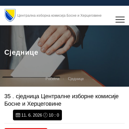
Централна изборна комисија Босне и Херцеговине
Сједнице
Početna
Сједнице
35 . сједница Централне изборне комисије
Босне и Херцеговине
11. 6. 2026
10 : 0