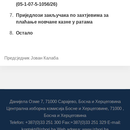
(05-1-07-5-1056/26)
Приједлози закључака по захтјевима за
плаћање новчане казне у ратама
Остало
Предсједник Јован Калаба
Данијела Озме 7, 71000 Сарајево, Босна и Херцеговина
Централна изборна комисија Босне и Херцеговине, 71000 ,
Босна и Херцеговина
Telefon: +387(0)33 251 300 Fax:+387(0)33 251 329 E-mail:
kontakt@izbori.ba
Web adresa: www.izbori.ba