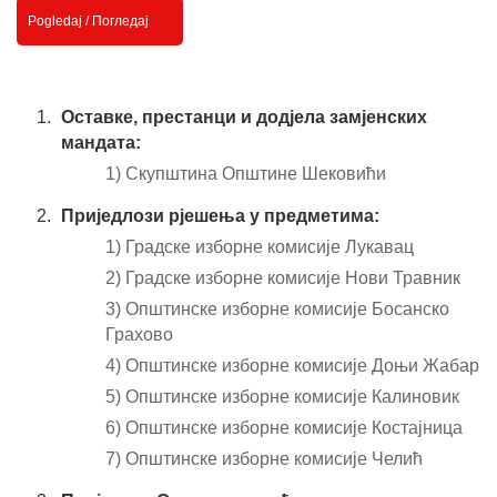
Pogledaj / Погледај
Оставке, престанци и додјела замјенских
мандата:
1) Скупштина Oпштине Шековићи
Приједлози рјешења у предметима:
1) Градске изборне комисије Лукавац
2) Градске изборне комисије Нови Травник
3) Општинске изборне комисије Босанско
Грахово
4) Општинске изборне комисије Доњи Жабар
5) Општинске изборне комисије Калиновик
6) Општинске изборне комисије Костајница
7) Општинске изборне комисије Челић