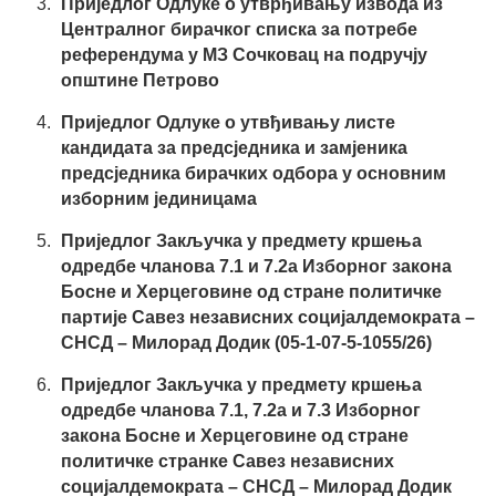
Приједлог Одлуке о утврђивању извода из
Централног бирачког списка за потребе
референдума у МЗ Сочковац на подручју
oпштине Петрово
Приједлог Одлуке о утвђивању листе
кандидата за предсједника и замјеника
предсједника бирачких одбора у основним
изборним јединицама
Приједлог Закључка у предмету кршења
одредбе чланoва 7.1 и 7.2а Изборног закона
Босне и Херцеговине од стране политичке
партије Савез независних социјалдемократа –
СНСД – Милорад Додик (05-1-07-5-1055/26)
Приједлог Закључка у предмету кршења
одредбе чланова 7.1, 7.2а и 7.3 Изборног
закона Босне и Херцеговине од стране
политичке странке Савез независних
социјалдемократа – СНСД – Милорад Додик