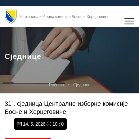
Централна изборна комисија Босне и Херцеговине
Сједнице
Početna
Сједнице
31 . сједницa Централне изборне комисије
Босне и Херцеговине
14. 5. 2026
10 : 0