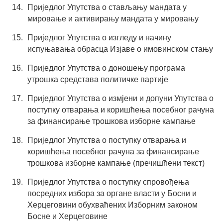
Приједлог Упутства о стављању мандата у
мировање и активирању мандата у мировању
Приједлог Упутства о изгледу и начину
испуњавања обрасца Изјаве о имовинском стању
Приједлог Упутства о доношењу програма
утрошка средстава политичке партије
Приједлог Упутства о измјени и допуни Упутства о
поступку отварања и коришћења посебног рачуна
за финансирање трошкова изборне кампање
Приједлог Упутства о поступку отварања и
коришћења посебног рачуна за финансирање
трошкова изборне кампање (пречишћени текст)
Приједлог Упутства о поступку спровођења
посредних избора за органе власти у Босни и
Херцеговини обухваћених Изборним законом
Босне и Херцеговине