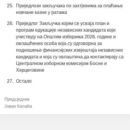
Приједлози закључака по захтјевима за плаћање
новчане казне у ратама
Приједлог Закључка којим се усваја план и
програм едукације независних кандидата који
учествују на Општим изборима 2026. године и
овлашћених особа која су одговорна за
подношење финансијских извјештаја независних
кандидата и која су овлаштена да контактирају са
Централном изборном комисијом Босне и
Херцеговине
Остало
Предсједник
Јован Калаба