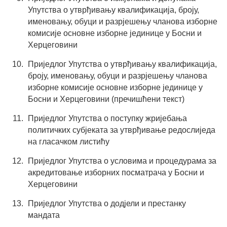
Упутства о утврђивању квалификација, броју,
именовању, обуци и разрјешењу чланова изборне
комисије основне изборне јединице у Босни и
Херцеговини
Приједлог Упутства о утврђивању квалификација,
броју, именовању, обуци и разрјешењу чланова
изборне комисије основне изборне јединице у
Босни и Херцеговини (пречишћени текст)
Приједлог Упутства о поступку жријебања
политичких субјеката за утврђивање редослиједа
на гласачком листићу
Приједлог Упутства о условима и процедурама за
акредитовање изборних посматрача у Босни и
Херцеговини
Приједлог Упутства о додјели и престанку
мандата