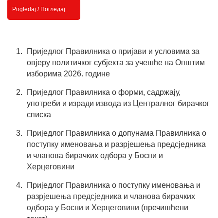
Pogledaj / Погледај
Приједлог Правилника о пријави и условима за
овјеру политичког субјекта за учешће на Општим
изборима 2026. године
Приједлог Правилника о форми, садржају,
употреби и изради извода из Централног бирачког
списка
Приједлог Правилника о допунама Правилника о
поступку именовања и разрјешења предсједника
и чланова бирачких одбора у Босни и
Херцеговини
Приједлог Правилника о поступку именовања и
разрјешења предсједника и чланова бирачких
одбора у Босни и Херцеговини (пречишћени