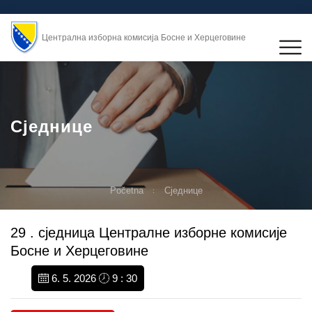
Централна изборна комисија Босне и Херцеговине
Сједнице
Početna
Сједнице
29 . сједница Централне изборне комисије
Босне и Херцеговине
6. 5. 2026
9 : 30