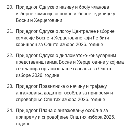
Приједлог Одлуке о називу и броју чланова
изборне комисије основне изборне јединице у
Босни и Херцеговини
Приједлог Одлуке о логоу Централне изборне
комисије Босне и Херцеговине који ће бити
коришћен за Опште изборе 2026. године
Приједлог Одлуке о дипломатско-конзуларним
представништвима Босне и Херцеговине у којима
се планира организовање гласања за Опште
изборе 2026. године
Приједлог Правилника о начину и трајању
ангажовања додатног особља за припрему и
спровођење Општих избора 2026. године
Приједлог Плана о ангажовању особља за
припрему и спровођење Општих избора 2026.
године