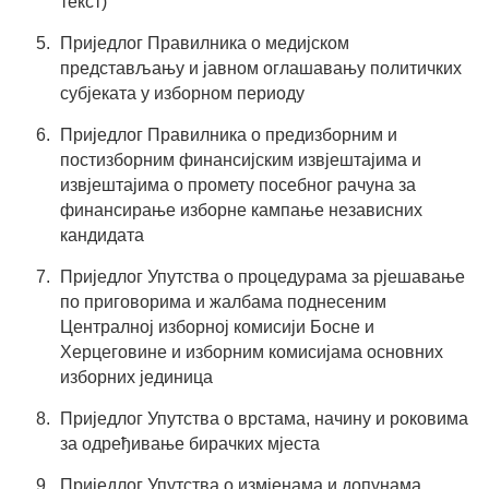
текст)
Приједлог Правилника о медијском
представљању и јавном оглашавању политичких
субјеката у изборном периоду
Приједлог Правилника о предизборним и
постизборним финансијским извјештајима и
извјештајима о промету посебног рачуна за
финансирање изборне кампање независних
кандидата
Приједлог Упутства о процедурама за рјешавање
по приговорима и жалбама поднесеним
Централној изборној комисији Босне и
Херцеговине и изборним комисијама основних
изборних јединица
Приједлог Упутства о врстама, начину и роковима
за одређивање бирачких мјеста
Приједлог Упутства о измјенама и допунама