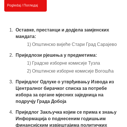
Pogledaj / Погледај
Оставке, престанци и додјела замјенских
мандата:
1) Општинско вијеће Стари Град Сарајево
Приједлози рјешења у предметима:
1) Градске изборне комисије Тузла
2) Општинске изборне комисије Вогошћа
Приједлог Одлуке о утврђивању Извода из
Централног бирачког списка за потребе
избора за органе мјесних заједница на
подручју Града Добоја
Приједлог Закључка којим се прима к знању
Информација о поднесеним годишњим
финансијским извјештајима политичких