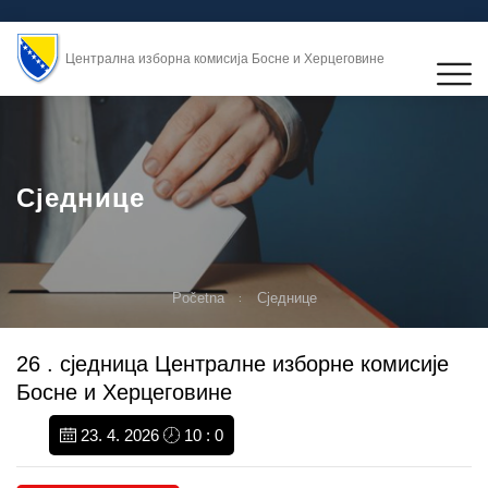
Централна изборна комисија Босне и Херцеговине
Сједнице
Početna
Сједнице
26 . сједница Централне изборне комисије
Босне и Херцеговине
23. 4. 2026
10 : 0