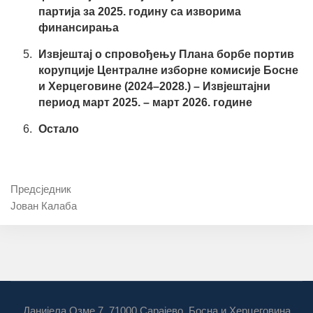
партија за 2025. годину са изворима
финансирања
Извјештај о спровођењу Плана борбе портив
корупције Централне изборне комисије Босне
и Херцеговине (2024–2028.) – Извјештајни
период март 2025. – март 2026. године
Остало
Предсједник
Јован Калаба
Данијела Озме 7, 71000 Сарајево, Босна и Херцеговина