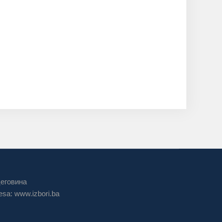
цеговина
sa: www.izbori.ba