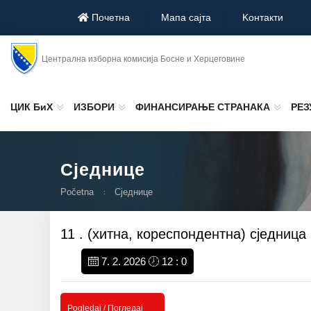
Почетна
Мапа сајта
Koнтакти
Централна изборна комисија Босне и Херцеговине
ЦИК БиХ
ИЗБОРИ
ФИНАНСИРАЊЕ СТРАНАКА
РЕЗ
Сједнице
Početna
Сједнице
11 . (хитна, кореспондентна) сједниц
7. 2. 2026
12 : 0
Pogledaj / Погледај