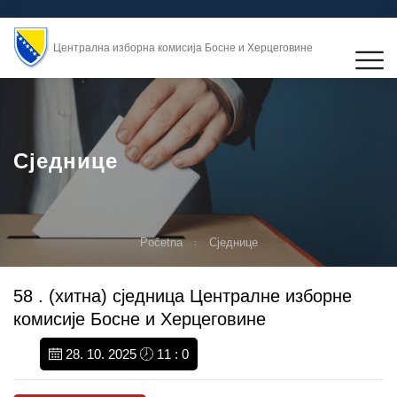
Централна изборна комисија Босне и Херцеговине
Сједнице
Početna
Сједнице
58 . (хитнa) сједницa Централне изборне
комисије Босне и Херцеговине
28. 10. 2025
11 : 0