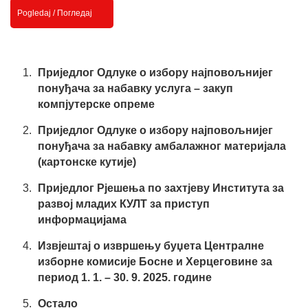
Pogledaj / Погледај
Приједлог Одлуке о избору најповољнијег
понуђача за набавку услуга – закуп
компјутерске опреме
Приједлог Одлуке о избору најповољнијег
понуђача за набавку амбалажног материјала
(картонске кутије)
Приједлог Рјешења по захтјеву Института за
развој младих КУЛТ за приступ
информацијама
Извјештај о извршењу буџета Централне
изборне комисије Босне и Херцеговине за
период 1. 1. – 30. 9. 2025. године
Остало