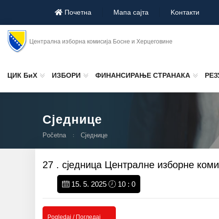
Почетна
Мапа сајта
Koнтакти
Централна изборна комисија Босне и Херцеговине
ЦИК БиХ
ИЗБОРИ
ФИНАНСИРАЊЕ СТРАНАКА
РЕЗ
Сједнице
Početna
Сједнице
27 . сједница Централне изборне коми
15. 5. 2025
10 : 0
Pogledaj / Погледај