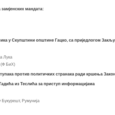
а замјенских мандата:
ника у Скупштини општине Гацко, са приједлогом Закљу
а Лука
 (Ф БиХ)
ступака против политичких странака ради кршења Зако
 Тадића из Теслића за приступ информацијама
у Букурешт, Румунија