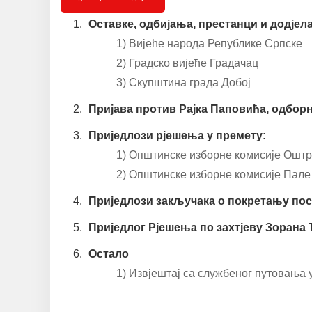
Оставке, одбијања, престанци и додјел
1) Вијеће народа Републике Српске
2) Градско вијеће Градачац
3) Скупштина града Добој
Пријава против Рајка Паповића, одбор
Приједлози рјешења у премету:
1) Општинске изборне комисије Оштр
2) Општинске изборне комисије Пале
Приједлози закључака о покретању по
Приједлог Рјешења по захтјеву Зорана
Остало
1) Извјештај са службеног путовања 