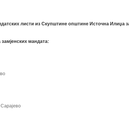
идатских листи из Скупштине општине Источна Илиџа з
а замјенских мандата:
ево
 Сарајево