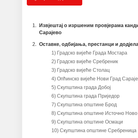
Извјештај о изршеним провјерама канд
Сарајево
Оставке, одбијања, престанци и додјел
1) Градско вијеће Града Мостара
2) Градско вијеће Сребреник
3) Градско вијеће Столац
4) Опћинско вијеће Нови Град Сарај
5) Скупштина града Добој
6) Скупштина града Приједор
7) Скупштина општине Брод
8) Скупштина општине Источно Ново
9) Скупштина општине Осмаци
10) Скупштина општине Сребреница