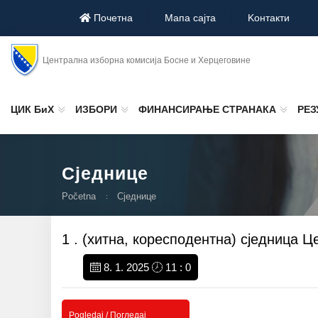
Почетна
Мапа сајта
Koнтакти
Централна изборна комисија Босне и Херцеговине
ЦИК БиХ
ИЗБОРИ
ФИНАНСИРАЊЕ СТРАНАКА
РЕЗ
Сједнице
Početna
Сједнице
1 . (хитна, коресподентна) сједница 
8. 1. 2025
11 : 0
Pogledaj / Погледај