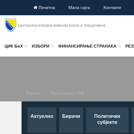
Почетна
Мапа сајта
Koнтакти
Централна изборна комисија Босне и Херцеговине
ЦИК БиХ
ИЗБОРИ
ФИНАНСИРАЊЕ СТРАНАКА
РЕЗ
Početna
Општи избори 2026
Актуелно
Бирачи
Политички
субјекти