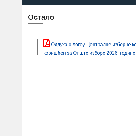
Остало
Одлукa о логоу Централне изборне ко
коришћен за Опште изборе 2026. године