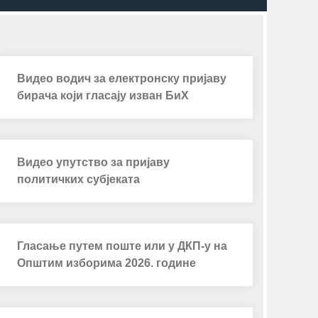
Видео водич за електронску пријаву
бирача који гласају изван БиХ
Видео упутство за пријаву
политичких субјеката
Гласање путем поште или у ДКП-у на
Општим изборима 2026. године