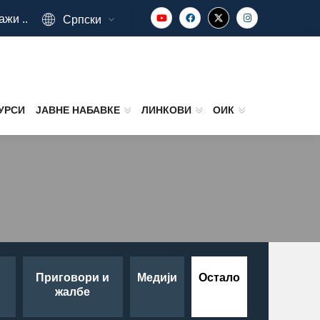
ажи ..
Српски
УРСИ
ЈАВНЕ НАБАВКЕ
ЛИНКОВИ
ОИК
Приговори и
Медији
Остало
жалбе