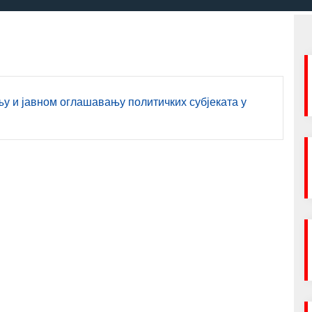
 и јавном оглашавању политичких субјеката у