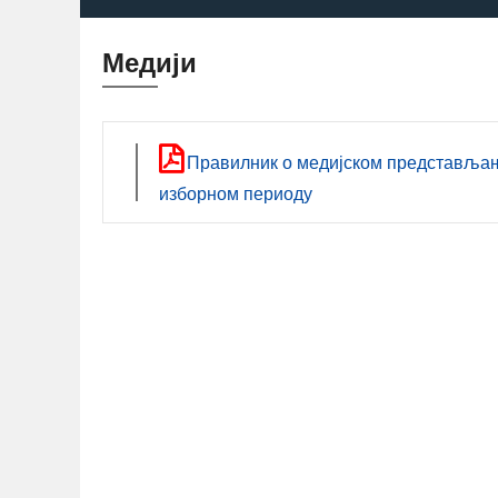
Медији
Правилник о медијском представљању
изборном периоду