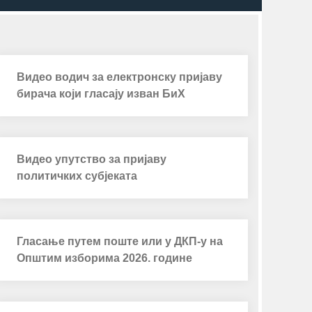
Видео водич за електронску пријаву
бирача који гласају изван БиХ
Видео упутство за пријаву
политичких субјеката
Гласање путем поште или у ДКП-у на
Општим изборима 2026. године