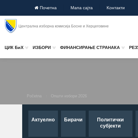
Почетна
Мапа сајта
Koнтакти
Централна изборна комисија Босне и Херцеговине
ЦИК БиХ
ИЗБОРИ
ФИНАНСИРАЊЕ СТРАНАКА
РЕЗ
Početna
Општи избори 2026
Актуелно
Бирачи
Политички
субјекти