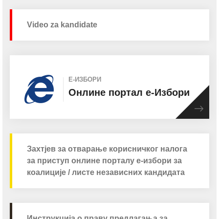
Video za kandidate
Е-ИЗБОРИ
Онлине портал е-Избори
Захтјев за отварање корисничког налога
за приступ онлине порталу е-избори за
коалиције / листе независних кандидата
Инструкцијa о праву предлагања за