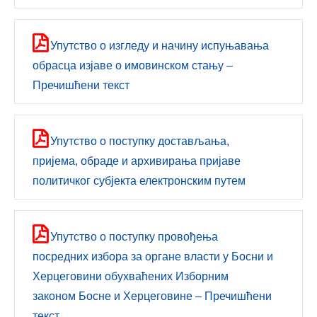
Упутствo о изгледу и начину испуњавања
обрасца изјаве о имовинском стању –
Пречишћени текст
Упутствo о поступку достављања,
пријема, обраде и архивирања пријаве
политичког субјекта електронским путем
Упутствo о поступку провођења
посредних избора за органе власти у Босни и
Херцеговини обухваћених Изборним
законом Босне и Херцеговине – Пречишћени
текст