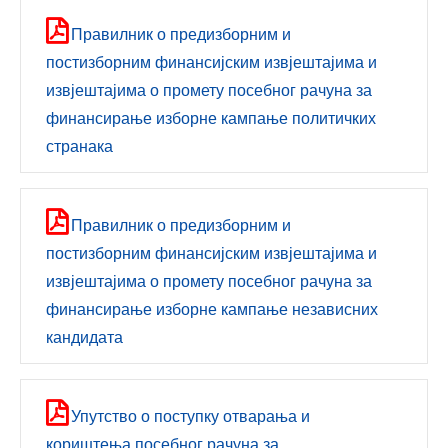
Правилник о предизборним и
постизборним финансијским извјештајима и
извјештајима о промету посебног рачуна за
финансирање изборне кампање политичких
странака
Правилник о предизборним и
постизборним финансијским извјештајима и
извјештајима о промету посебног рачуна за
финансирање изборне кампање независних
кандидата
Упутствo о поступку отварања и
кориштења посебног рачуна за