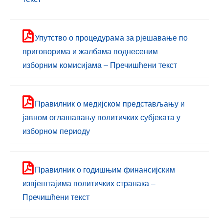
Упутствo о процедурама за рјешавање по
приговорима и жалбама поднесеним
изборним комисијама – Пречишћени текст
Правилник о медијском представљању и
јавном оглашавању политичких субјеката у
изборном периоду
Правилник о годишњим финансијским
извјештајима политичких странака –
Пречишћени текст