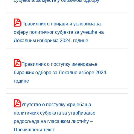
субјеката за мјеста у бирачком одбору
Правилник о пријави и условима за
овјеру политичког субјекта за учешће на
Локалним изборима 2024. године
Правилник о поступку именовање
бирачких одбора за Локалне изборе 2024.
године
Упутствo о поступку жријебања
политичких субјеката за утврђивање
редосљеда на гласачком листићу –
Пречишћени текст