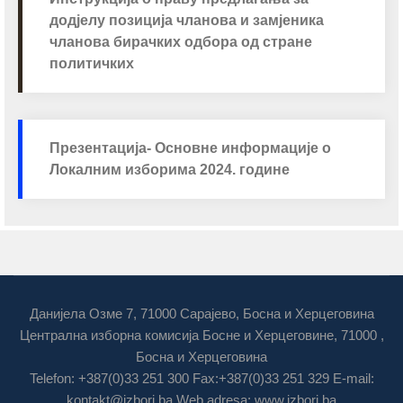
додјелу позиција чланова и замјеника
чланова бирачких одбора од стране
политичких
Презентација- Основне информације о
Локалним изборима 2024. године
Данијела Озме 7, 71000 Сарајево, Босна и Херцеговина
Централна изборна комисија Босне и Херцеговине, 71000 ,
Босна и Херцеговина
Telefon: +387(0)33 251 300 Fax:+387(0)33 251 329 E-mail:
kontakt@izbori.ba
Web adresa: www.izbori.ba