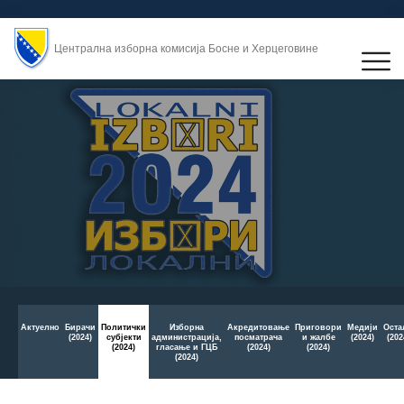
Централна изборна комисија Босне и Херцеговине
Актуелно
Бирачи
Политички
Изборна
Aкредитовање
Приговори
Медији
Оста
(2024)
субјекти
администрација,
посматрача
и жалбе
(2024)
(202
(2024)
гласање и ГЦБ
(2024)
(2024)
(2024)