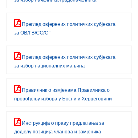
Преглед овјерених политичких субјеката
за ОВ/ГВ/СО/СГ
Преглед овјерених политичких субјеката
за избор националних мањина
Правилник о измјенама Правилника о
провођењу избора у Босни и Херцеговини
Инструкцијa о праву предлагања за
додјелу позиција чланова и замјеника