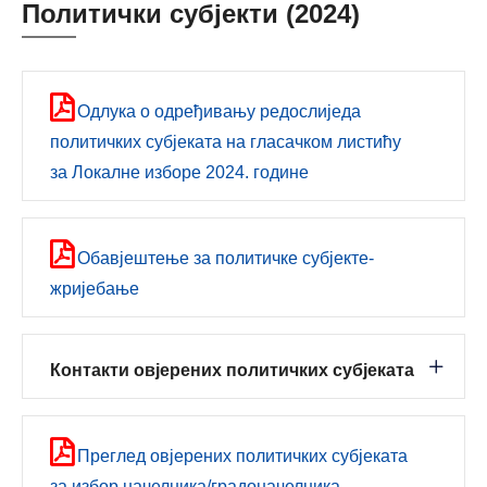
Политички субјекти (2024)
Одлука о одређивању редослиједа
политичких субјеката на гласачком листићу
за Локалне изборе 2024. године
Обавјештење за политичке субјекте-
жријебање
Контакти овјерених политичких субјеката
Преглед овјерених политичких субјеката
за избор начелника/градоначелника