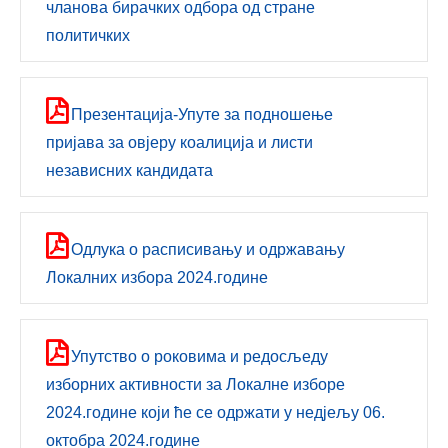
чланова бирачких одбора од стране
политичких
Презентација-Упуте за подношење
пријава за овјеру коалиција и листи
независних кандидата
Одлука о расписивању и одржавању
Локалних избора 2024.године
Упутство о роковима и редосљеду
изборних активности за Локалне изборе
2024.године који ће се одржати у недјељу 06.
октобра 2024.године