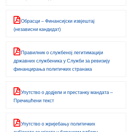
Обрасци – Финансијски извјештај
(независни кандидат)
Правилник о службеној легитимацији
државних службеника у Служби за ревизију
финанцирања политичких странака
Упутствo о додјели и престанку мандата –
Пречишћени текст
Упутствo о жријебању политичких