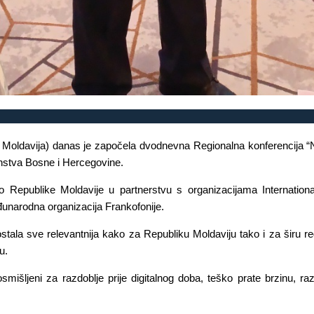
a Moldavija) danas je započela dvodnevna Regionalna konferencija “Nov
nstva Bosne i Hercegovine.
tvo Republike Moldavije u partnerstvu s organizacijama Internatio
eđunarodna organizacija Frankofonije.
tala sve relevantnija kako za Republiku Moldaviju tako i za širu regi
u.
osmišljeni za razdoblje prije digitalnog doba, teško prate brzinu, r