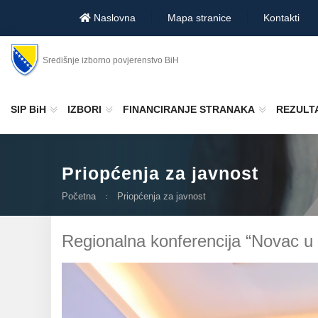
Naslovna
Mapa stranice
Kontakti
Središnje izborno povjerenstvo BiH
SIP BiH
IZBORI
FINANCIRANJE STRANAKA
REZULTA
Priopćenja za javnost
Početna
Priopćenja za javnost
Regionalna konferencija “Novac u p