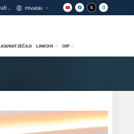
aži ..
Hrvatski
ASI/NATJEČAJI
LINKOVI
OIP