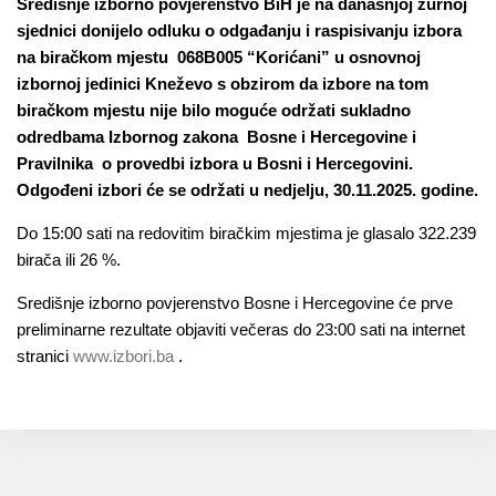
Središnje izborno povjerenstvo BiH je na današnjoj žurnoj
sjednici donijelo odluku o odgađanju i raspisivanju izbora
na biračkom mjestu 068B005 “Korićani” u osnovnoj
izbornoj jedinici Kneževo s obzirom da izbore na tom
biračkom mjestu nije bilo moguće održati sukladno
odredbama Izbornog zakona Bosne i Hercegovine i
Pravilnika o provedbi izbora u Bosni i Hercegovini.
Odgođeni izbori će se održati u nedjelju, 30.11.2025. godine.
Do 15:00 sati na redovitim biračkim mjestima je glasalo 322.239
birača ili 26 %.
Središnje izborno povjerenstvo Bosne i Hercegovine će prve
preliminarne rezultate objaviti večeras do 23:00 sati na internet
stranici
www.izbori.ba
.