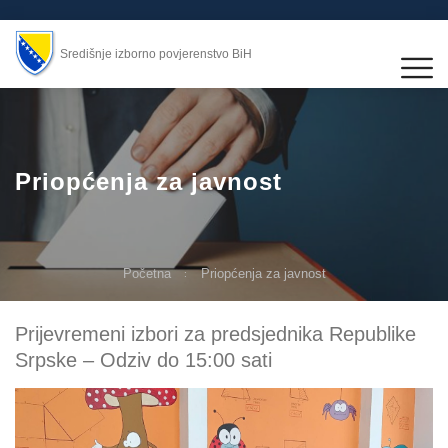
Središnje izborno povjerenstvo BiH
Priopćenja za javnost
Početna
Priopćenja za javnost
Prijevremeni izbori za predsjednika Republike
Srpske – Odziv do 15:00 sati