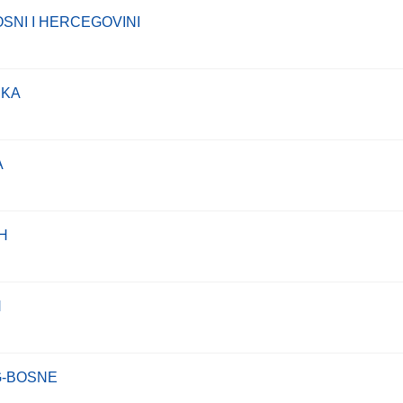
NI I HERCEGOVINI
NKA
A
H
H
G-BOSNE