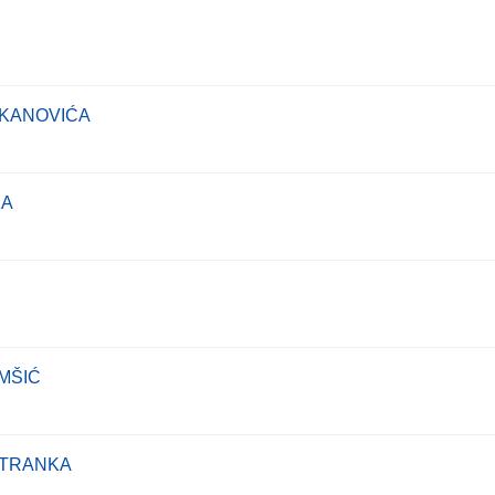
UKANOVIĆA
KA
MŠIĆ
STRANKA