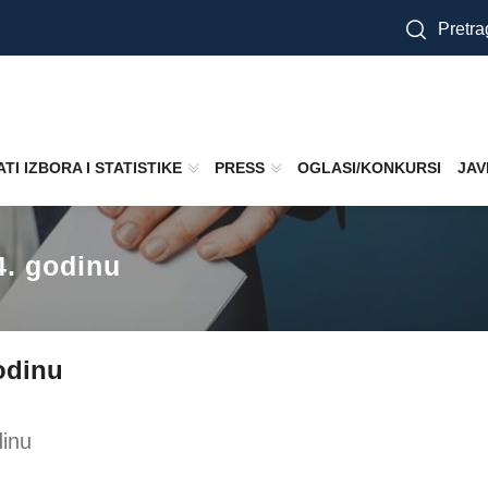
Pretra
TI IZBORA I STATISTIKE
PRESS
OGLASI/KONKURSI
JAV
4. godinu
godinu
dinu