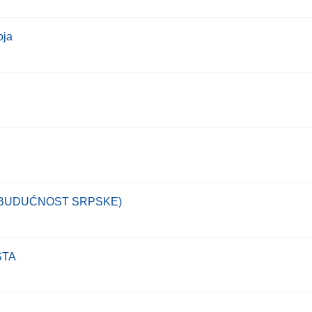
oja
-BUDUĆNOST SRPSKE)
STA