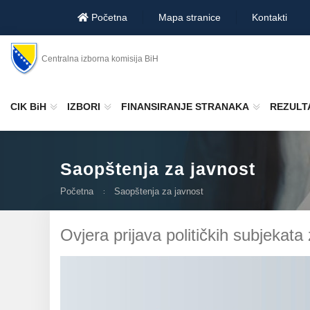
Početna
Mapa stranice
Kontakti
Centralna izborna komisija BiH
CIK BiH
IZBORI
FINANSIRANJE STRANAKA
REZULTA
Saopštenja za javnost
Početna
Saopštenja za javnost
Ovjera prijava političkih subjeka