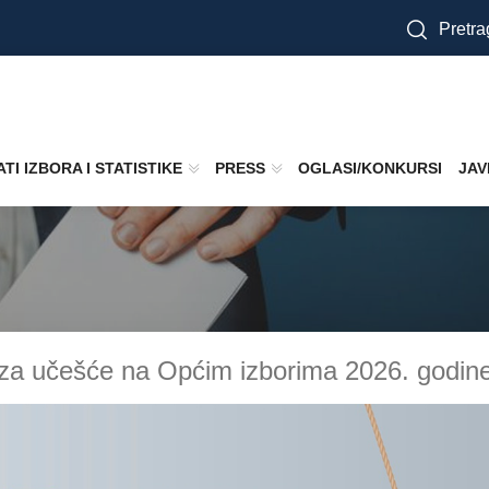
Pretra
TI IZBORA I STATISTIKE
PRESS
OGLASI/KONKURSI
JAV
ta za učešće na Općim izborima 2026. godin