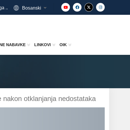
ga ..
Bosanski
NE NABAVKE
LINKOVI
OIK
e nakon otklanjanja nedostataka