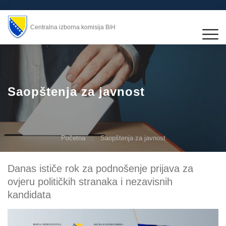
Centralna izborna komisija BiH
Saopštenja za javnost
Početna
Saopštenja za javnost
Danas ističe rok za podnošenje prijava za
ovjeru političkih stranaka i nezavisnih
kandidata