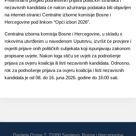
Preliminarni pregled podnesenih prijava političkih stranaka i
nezavisnih kandidata će nakon ažuriranja podataka biti objavljen
na internet-stranici Centralne izborne komisije Bosne i
Hercegovine pod linkom “Opći izbori 2026”.
Centralna izborna komisija Bosne i Hercegovine, u skladu s
rokovima utvrđenim u navedenom Uputstvu, izvršit će provjere i
ovjeriti prijave onih političkih subjekata koji ispunjavaju zakonom
propisane uvjete. Nakon toga stiču se uvjeti za podnošenje
prijava za ovjeru koalicija ili listi nezavisnih kandidata. Odnosno,
rok za podnošenje prijava za ovjeru koalicija i listi nezavisnih
kandidata je od 08. do 16. juna 2026. godine do 16:00 sati.
Danijela Ozme 7, 71000 Sarajevo, Bosna i Hercegovina