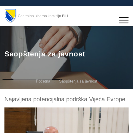
Centralna izborna komisija BiH
Saopštenja za javnost
Početna
Saopštenja za javnost
Najavljena potencijalna podrška Vijeća Evrope