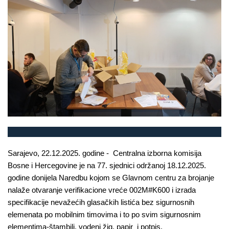
Sarajevo, 22.12.2025. godine - Centralna izborna komisija
Bosne i Hercegovine je na 77. sjednici održanoj 18.12.2025.
godine donijela Naredbu kojom se Glavnom centru za brojanje
nalaže otvaranje verifikacione vreće 002M#K600 i izrada
specifikacije nevažećih glasačkih listića bez sigurnosnih
elemenata po mobilnim timovima i to po svim sigurnosnim
elementima-štambilj, vodeni žig, papir i potpis.