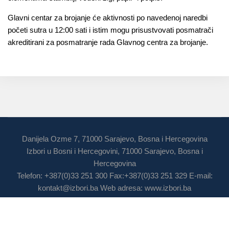
Glavni centar za brojanje će aktivnosti po navedenoj naredbi
početi sutra u 12:00 sati i istim mogu prisustvovati posmatrači
akreditirani za posmatranje rada Glavnog centra za brojanje.
Danijela Ozme 7, 71000 Sarajevo, Bosna i Hercegovina
Izbori u Bosni i Hercegovini, 71000 Sarajevo, Bosna i
Hercegovina
Telefon: +387(0)33 251 300 Fax:+387(0)33 251 329 E-mail:
kontakt@izbori.ba
Web adresa: www.izbori.ba