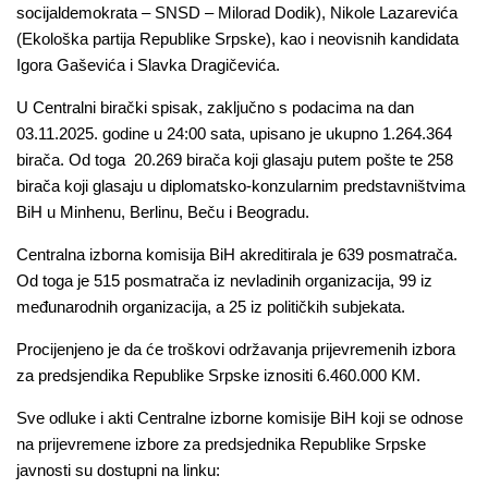
socijaldemokrata – SNSD – Milorad Dodik), Nikole Lazarevića
(Ekološka partija Republike Srpske), kao i neovisnih kandidata
Igora Gaševića i Slavka Dragičevića.
U Centralni birački spisak, zaključno s podacima na dan
03.11.2025. godine u 24:00 sata, upisano je ukupno 1.264.364
birača. Od toga 20.269 birača koji glasaju putem pošte te 258
birača koji glasaju u diplomatsko-konzularnim predstavništvima
BiH u Minhenu, Berlinu, Beču i Beogradu.
Centralna izborna komisija BiH akreditirala je 639 posmatrača.
Od toga je 515 posmatrača iz nevladinih organizacija, 99 iz
međunarodnih organizacija, a 25 iz političkih subjekata.
Procijenjeno je da će troškovi održavanja prijevremenih izbora
za predsjendika Republike Srpske iznositi 6.460.000 KM.
Sve odluke i akti Centralne izborne komisije BiH koji se odnose
na prijevremene izbore za predsjednika Republike Srpske
javnosti su dostupni na linku: