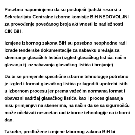
Posebno napominjemo da su postojeći ljudski resursi u
Sekretarijatu Centralne izborne komisije BiH NEDOVOLJNI
za provođenje povećanog broja aktivnosti iz nadležnosti
CIK BiH.
Izmjene Izbornog zakona BiH su posebno neophodne radi
izrade tenderske dokumentacije za nabavku uređaja za
skeniranje glasačkih listića (izgled glasačkog listića, način
glasanja tj. označavanja glasačkog listića i brojanje).
Da bi se primjenile specifične izborne tehnologije potrebno
je izgled i format glasačkog listića prilagoditi upotrebi istih
u izbornom procesu jer prema važećim normama format i
obavezni sadržaj glasačkog listića, kao i proces glasanja
nisu primjenjivi na skenerima, na način da se sa sigurnošću
može očekivati nesmetan rad izborne tehnologije na izborni
dan.
Također, predložene izmjene Izbornog zakona BiH bi