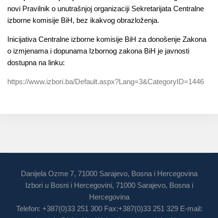
novi Pravilnik o unutrašnjoj organizaciji Sekretarijata Centralne
izborne komisije BiH, bez ikakvog obrazloženja.
Inicijativa Centralne izborne komisije BiH za donošenje Zakona
o izmjenama i dopunama Izbornog zakona BiH je javnosti
dostupna na linku:
https://www.izbori.ba/Default.aspx?Lang=3&CategoryID=1446
Danijela Ozme 7, 71000 Sarajevo, Bosna i Hercegovina
Izbori u Bosni i Hercegovini, 71000 Sarajevo, Bosna i
Hercegovina
Telefon: +387(0)33 251 300 Fax:+387(0)33 251 329 E-mail: