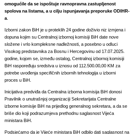
omogućile da se ispoštuje ravnopravna zastupljenost
spolova na listama, a
u cilju ispunjavanja preporuke ODIHR-
a
.
Izborni zakon BiH je u proteklih 24 godine doživio niz izmjena i
dopuna kojim su Centralnoj izbornoj komisiji BiH date nove
složene i vrlo kompleksne nadležnosti, a posebno u odluci
Visokog predstavnika za Bosnu i Hercegovinu od 17.07.2025.
godine, kojom se, između ostalog, Centralnoj izbornoj komisiji
BiH raspoređuju sredstva u iznosu od 112.500.00,00 KM za
potrebe uvođenja specifičnih izbornih tehnologija u izborni
proces u BiH.
Inicijativa predviđa da Centralna izborna komisija BiH donosi
Pravilnik o unutrašnjoj organizaciji Sekretarijata Centralne
izborne komisije BiH na prijedlog generalnog sekretara, a da se
briše dio koji podrazumjeva prethodnu saglasnost Vijeća
ministara BiH.
Podsjećamo da je Vijeće ministara BiH odbilo dati saglasnost na