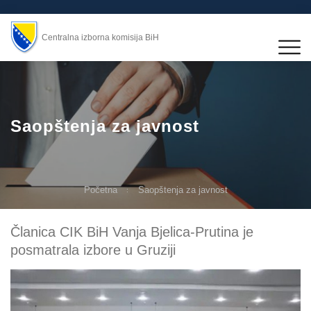
Centralna izborna komisija BiH
Saopštenja za javnost
Početna
Saopštenja za javnost
Članica CIK BiH Vanja Bjelica-Prutina je
posmatrala izbore u Gruziji