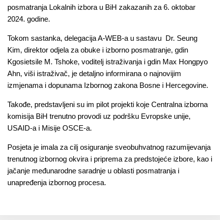
posmatranja Lokalnih izbora u BiH zakazanih za 6. oktobar
2024. godine.
Tokom sastanka, delegacija A-WEB-a u sastavu Dr. Seung
Kim, direktor odjela za obuke i izborno posmatranje, gdin
Kgosietsile M. Tshoke, voditelj istraživanja i gdin Max Hongpyo
Ahn, viši istraživač, je detaljno informirana o najnovijim
izmjenama i dopunama Izbornog zakona Bosne i Hercegovine.
Takođe, predstavljeni su im pilot projekti koje Centralna izborna
komisija BiH trenutno provodi uz podršku Evropske unije,
USAID-a i Misije OSCE-a.
Posjeta je imala za cilj osiguranje sveobuhvatnog razumijevanja
trenutnog izbornog okvira i priprema za predstojeće izbore, kao i
jačanje međunarodne saradnje u oblasti posmatranja i
unapređenja izbornog procesa.