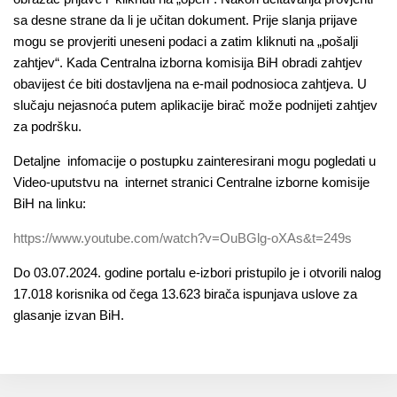
sa desne strane da li je učitan dokument. Prije slanja prijave
mogu se provjeriti uneseni podaci a zatim kliknuti na „pošalji
zahtjev“. Kada Centralna izborna komisija BiH obradi zahtjev
obavijest će biti dostavljena na e-mail podnosioca zahtjeva. U
slučaju nejasnoća putem aplikacije birač može podnijeti zahtjev
za podršku.
Detaljne infomacije o postupku zainteresirani mogu pogledati u
Video-uputstvu na internet stranici Centralne izborne komisije
BiH na linku:
https://www.youtube.com/watch?v=OuBGlg-oXAs&t=249s
Do 03.07.2024. godine portalu e-izbori pristupilo je i otvorili nalog
17.018 korisnika od čega 13.623 birača ispunjava uslove za
glasanje izvan BiH.