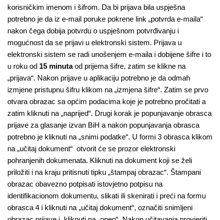
korisničkim imenom i šifrom. Da bi prijava bila uspješna
potrebno je da iz e-mail poruke pokrene link „potvrda e-maila“
nakon čega dobija potvrdu o uspješnom potvrđivanju i
mogućnost da se prijavi u elektronski sistem. Prijava u
elektronski sistem se radi unošenjem e-maila i dobijene šifre i to
u roku od
15 minuta
od prijema šifre, zatim se klikne na
„prijava“. Nakon prijave u aplikaciju potrebno je da odmah
izmjene pristupnu šifru klikom na „izmjena šifre“. Zatim se prvo
otvara obrazac sa općim podacima koje je potrebno pročitati a
zatim kliknuti na „naprijed“. Drugi korak je popunjavanje obrasca
prijave za glasanje izvan BiH a nakon popunjavanja obrasca
potrebno je kliknuti na „snimi podatke“. U formi 3 obrasca klikom
na „učitaj dokument“ otvorit će se prozor elektronski
pohranjenih dokumenata. Kliknuti na dokument koji se želi
priložiti i na kraju pritisnuti tipku „štampaj obrazac“. Štampani
obrazac obavezno potpisati istovjetno potpisu na
identifikacionom dokumentu, slikati ili skenirati i preći na formu
obrasca 4 i kliknuti na „učitaj dokument“, označiti snimljeni
obrazac prijave i kliknuti na „open“. Nakon učitavanja provjeriti