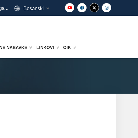
ga ..
Bosanski
NE NABAVKE
LINKOVI
OIK