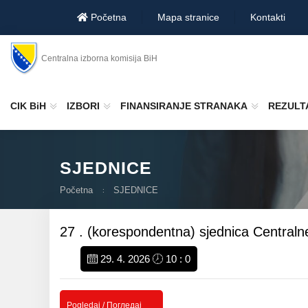
Početna
Mapa stranice
Kontakti
Centralna izborna komisija BiH
CIK BiH
IZBORI
FINANSIRANJE STRANAKA
REZULTA
SJEDNICE
Početna
SJEDNICE
27 . (korespondentna) sjednica Centraln
29. 4. 2026
10 : 0
Pogledaj / Погледај