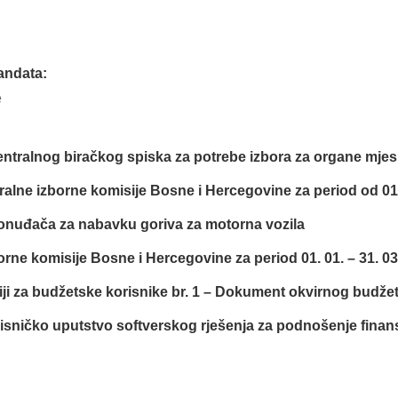
andata:
e
Centralnog biračkog spiska za potrebe izbora za organe mj
alne izborne komisije Bosne i Hercegovine za period od 01. 
ponuđača za nabavku goriva za motorna vozila
borne komisije Bosne i Hercegovine za period 01. 01. – 31. 0
iji za budžetske korisnike br. 1 – Dokument okvirnog budže
isničko uputstvo softverskog rješenja za podnošenje finansi