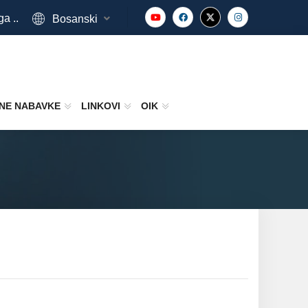
ga ..
Bosanski
NE NABAVKE
LINKOVI
OIK