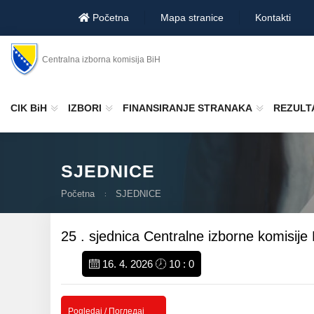
Početna
Mapa stranice
Kontakti
Centralna izborna komisija BiH
CIK BiH
IZBORI
FINANSIRANJE STRANAKA
REZULTA
SJEDNICE
Početna
SJEDNICE
25 . sjednica Centralne izborne komisije
16. 4. 2026
10 : 0
Pogledaj / Погледај