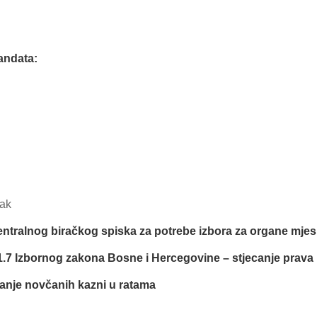
andata:
sak
Centralnog biračkog spiska za potrebe izbora za organe mje
a 1.7 Izbornog zakona Bosne i Hercegovine – stjecanje prava 
ćanje novčanih kazni u ratama