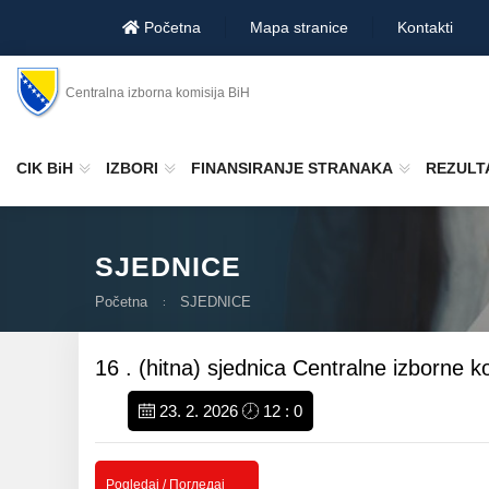
Početna
Mapa stranice
Kontakti
Centralna izborna komisija BiH
CIK BiH
IZBORI
FINANSIRANJE STRANAKA
REZULTA
SJEDNICE
Početna
SJEDNICE
16 . (hitna) sjednica Centralne izborne 
23. 2. 2026
12 : 0
Pogledaj / Погледај