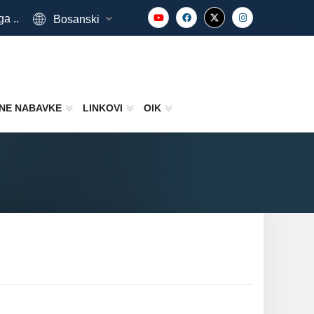
ga ..
Bosanski
NE NABAVKE
LINKOVI
OIK