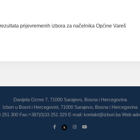
u rezultata prijevremenih izbora za načelnika Općine Vareš
Danijela Ozme 7, 71000 Sarajevo, Bosna i Hercegovina
Izbori u Bosni i Hercegovini, 71000 Sarajevo, Bosna i Hercegovina
3 251 300 Fax:+387(0)33 251 329 E-mail:
kontakt@izbori.ba
Web adre