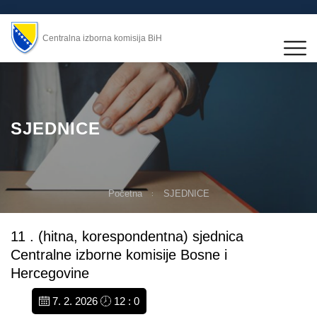
Centralna izborna komisija BiH
SJEDNICE
Početna
SJEDNICE
11 . (hitna, korespondentna) sjednica
Centralne izborne komisije Bosne i
Hercegovine
7. 2. 2026
12 : 0