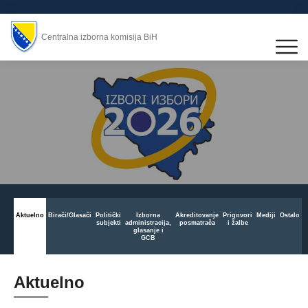
Centralna izborna komisija BiH
Aktuelno
Birači/Glasači
Politički
Izborna
Akreditovanje
Prigovori
Mediji
Ostalo
subjekti
administracija,
posmatrača
i žalbe
glasanje i
GCB
Aktuelno