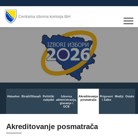
Centralna izborna komisija BiH
Aktuelno
Birači/Glasači
Politički
Izborna
Akreditovanje
Prigovori
Mediji
Ostalo
subjekti
administracija,
posmatrača
i žalbe
glasanje i
GCB
Akreditovanje posmatrača