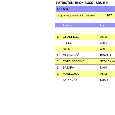
PATRIOTSKI BLOK BOSS - SDU BIH
OLOVO
167
Ukupan broj glasova za stranku
Prezime
Ime
1.
GRADINČIĆ
ASIM
2.
LEPIĆ
ADISA
3.
SALKIĆ
ARIF
4.
MUMINOVIĆ
BRANKA
5.
TOPALBEGOVIĆ
STOJANKA
6.
BASARA
NAIM
7.
MANDŽUKA
ABAZ
8.
SKOPLJAK
SUAD