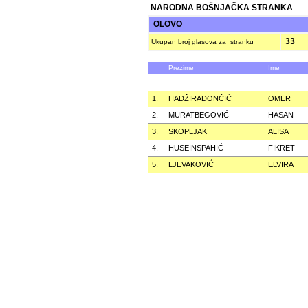
NARODNA BOŠNJAČKA STRANKA
OLOVO
33
Ukupan broj glasova za stranku
Prezime
Ime
1.
HADŽIRADONČIĆ
OMER
2.
MURATBEGOVIĆ
HASAN
3.
SKOPLJAK
ALISA
4.
HUSEINSPAHIĆ
FIKRET
5.
LJEVAKOVIĆ
ELVIRA