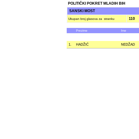
POLITIČKI POKRET MLADIH BIH
SANSKI MOST
110
Ukupan broj glasova za stranku
Prezime
Ime
1.
HADŽIĆ
NEDŽAD