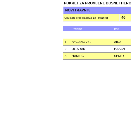
POKRET ZA PROMJENE BOSNE I HER
NOVI TRAVNIK
40
Ukupan broj glasova za stranku
Prezime
Ime
1.
BEGANOVIĆ
AIDA
2.
UGARAK
HASAN
3.
HAMZIĆ
SEMIR