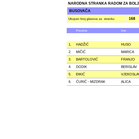
NARODNA STRANKA RADOM ZA BOLJ
BUSOVAČA
168
Ukupan broj glasova za stranku
Prezime
Ime
1.
HADŽIĆ
HUSO
2.
MIČIĆ
MARICA
3.
BARTOLOVIĆ
FRANJO
4.
DODIK
BERISLAV
5.
ÐIKIĆ
VJEKOSLA
6.
ĆURIĆ - MIZDRAK
ALICA