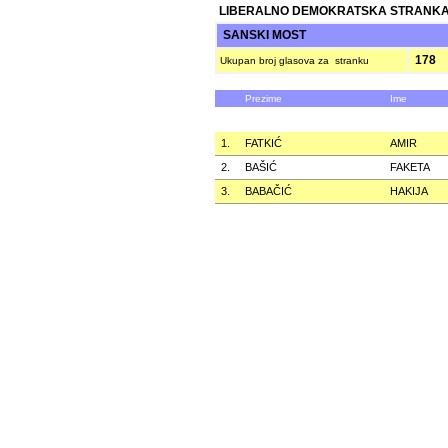
LIBERALNO DEMOKRATSKA STRANKA
SANSKI MOST
178
Ukupan broj glasova za stranku
Prezime
Ime
1.
FATKIĆ
AMIR
2.
BAŠIĆ
FAKETA
3.
BABAČIĆ
HAKIJA