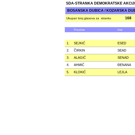
SDA-STRANKA DEMOKRATSKE AKCIJ
BOSANSKA DUBICA / KOZARSKA DU
168
Ukupan broj glasova za stranku
Prezime
Ime
1.
SEJKIĆ
ESED
2.
ČIRKIN
SEAD
3.
ALAGIĆ
SENAD
4.
AHMIĆ
ÐENANA
5.
KLOKIĆ
LEJLA